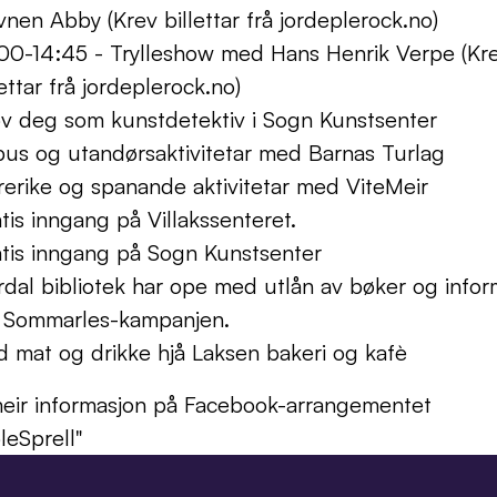
vnen Abby (Krev billettar frå jordeplerock.no)
00-14:45 - Trylleshow med Hans Henrik Verpe (Kre
lettar frå jordeplerock.no)
v deg som kunstdetektiv i Sogn Kunstsenter
us og utandørsaktivitetar med Barnas Turlag
erike og spanande aktivitetar med ViteMeir
tis inngang på Villakssenteret.
tis inngang på Sogn Kunstsenter
dal bibliotek har ope med utlån av bøker og inform
 Sommarles-kampanjen.
 mat og drikke hjå Laksen bakeri og kafè
eir informasjon på Facebook-arrangementet 
leSprell"