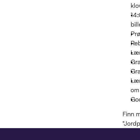
klo
14:
bil
Prø
Reb
Lær
Gra
Gra
Lær
om
God
Finn m
"Jordp