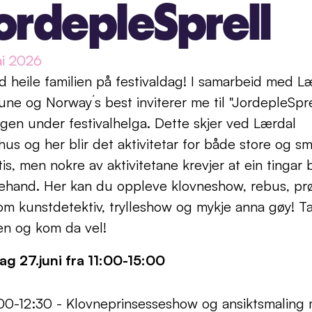
ordepleSprell
ai 2026
 heile familien på festivaldag! I samarbeid med Læ
e og Norway´s best inviterer me til "JordepleSprel
gen under festivalhelga. Dette skjer ved Lærdal 
hus og her blir det aktivitetar for både store og små
tis, men nokre av aktivitetane krevjer at ein tingar bi
ehand. Her kan du oppleve klovneshow, rebus, prø
m kunstdetektiv, trylleshow og mykje anna gøy! T
en og kom da vel!
ag 27.juni fra 11:00-15:00
00-12:30 - Klovneprinsesseshow og ansiktsmaling 