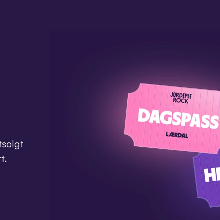
solgt 
t.