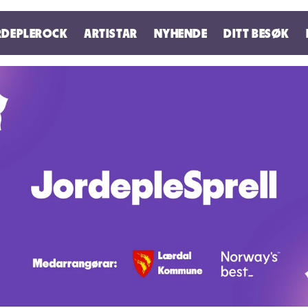
DEPLEROCK
ARTISTAR
NYHENDE
DITT BESØK