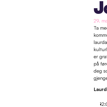
J
29. m
Ta med
kommun
laurda
kultur
er gra
på før
deg so
gjeng
Laurd
12: