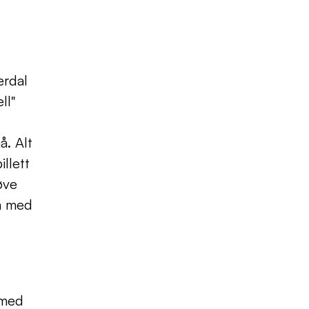
rdal 
l" 
. Alt 
llett 
ve 
a med 
med 