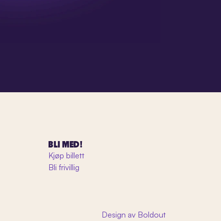
BLI MED!
Kjøp billett
Bli frivillig
Design av Boldout