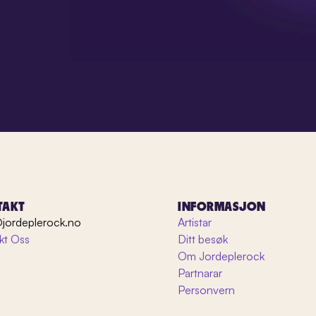
TAKT
INFORMASJON
jordeplerock.no
Artistar
kt Oss
Ditt besøk
Om Jordeplerock
Partnarar
Personvern