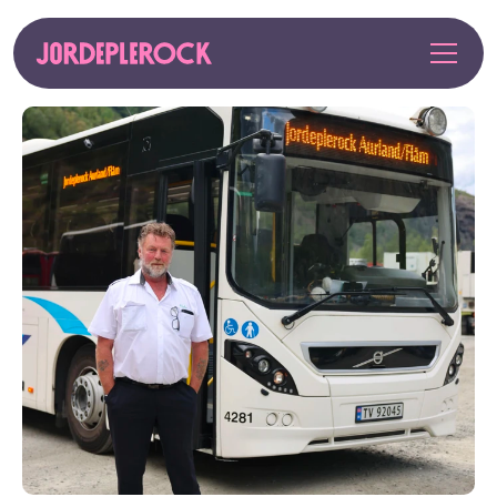
SMAOJORDEPLEROCK
ARTISTAR
NYHENDE
DITT BESØK
BLI FRIVILLIG
KJØP BILLETT